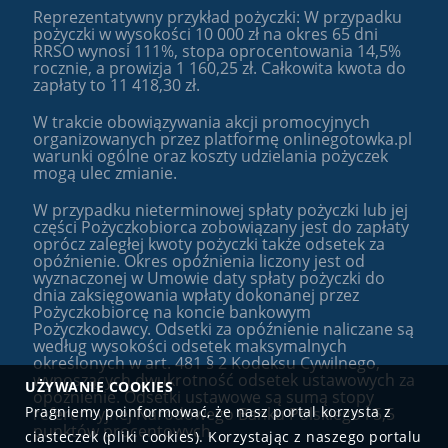
Reprezentatywny przykład pożyczki: W przypadku
pożyczki w wysokości
10 000
zł na okres
65
dni
RRSO wynosi
111
%, stopa oprocentowania
14,5
%
rocznie, a prowizja
1 160,25
zł. Całkowita kwota do
zapłaty to
11 418,30
zł.
W trakcie obowiązywania akcji promocyjnych
organizowanych przez platformę onlinegotowka.pl
warunki ogólne oraz koszty udzielania pożyczek
mogą ulec zmianie.
W przypadku nieterminowej spłaty pożyczki lub jej
części Pożyczkobiorca zobowiązany jest do zapłaty
oprócz zaległej kwoty pożyczki także odsetek za
opóźnienie. Okres opóźnienia liczony jest od
wyznaczonej w Umowie daty spłaty pożyczki do
dnia zaksięgowania wpłaty dokonanej przez
Pożyczkobiorcę na koncie bankowym
Pożyczkodawcy. Odsetki za opóźnienie naliczane są
według wysokości odsetek maksymalnych
określonych w art. 481 § 2 Kodeksu Cywilnego,
wynoszących dwukrotność odsetek ustawowych za
UŻYWANIE COOKIES
opóźnienie. Odsetki ustawowe są sumą stopy
Pragniemy poinformować, że nasz portal korzysta z
referencyjnej Narodowego Banku Polskiego i 5,5
punktów procentowych.
ciasteczek (pliki cookies). Korzystając z naszego portalu