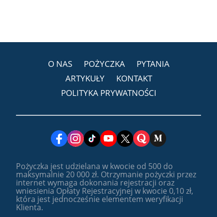
O NAS
POŻYCZKA
PYTANIA
ARTYKUŁY
KONTAKT
POLITYKA PRYWATNOŚCI
Pożyczka jest udzielana w kwocie od 500 do
maksymalnie 20 000 zł. Otrzymanie pożyczki przez
internet wymaga dokonania rejestracji oraz
wniesienia Opłaty Rejestracyjnej w kwocie 0,10 zł,
która jest jednocześnie elementem weryfikacji
Klienta.